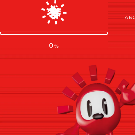
AB
0
%