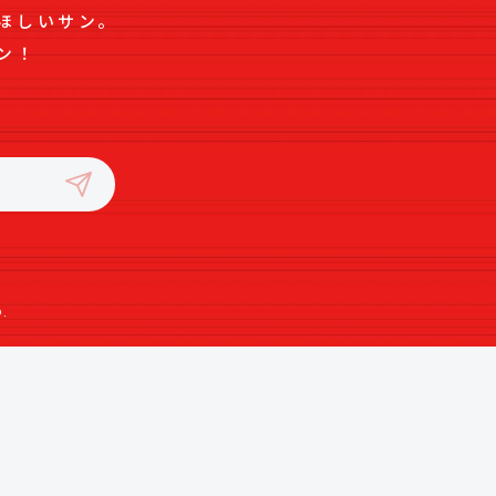
ほしいサン。
ン！
.