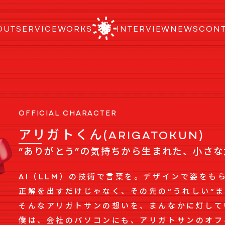
OUT
SERVICE
WORKS
INTERVIEW
NEWS
CON
OFFICIAL CHARACTER
アリガトくん
(ARIGATOKUN)
“ありがとう”の気持ちから
生まれた、小さな
AI（LLM）の技術で言葉を。デザインで姿をも
正解を出すだけじゃなく、その先の“うれしい”
そんなアリガトサンの想いを、まんなかに灯して
僕は、会社のパソコンにも、アリガトサンのオフ