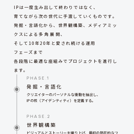
IPは一度生み出して終わりではなく、
育てながら次の世代に手渡していくものです。
発掘・言語化から、世界観構築、メディアミッ
クスによる多⁠角⁠展⁠開、
そして10年20年と愛され続ける運用
フェーズまで ―――
各段階に最適な座組みでプロジェクトを進行し
ます。
PHASE.1
発掘・言語化
クリエイターのパーソナルな衝動を抽出し、
IPの核（アイデンティティ）を定義する。
PHASE.2
世界観構築
ビジュアルとストーリーを練り上げ、最初の熱狂的なフ