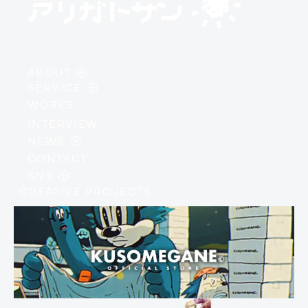
ABOUT
SERVICE
・
PHILOSOPHY
WORKS
・
AI / DEVELOPMENT
・
MEMBER
INTERVIEW
・
DESIGN / BRANDING
・
COMPANY PROFILE
NEWS
・
IP / CREATIVE
CONTACT
・
INFORMATION
SNS
・
EVENTS
CREATIVE PROJECTS
・
INSTAGRAM
・
COLUMN
・
X