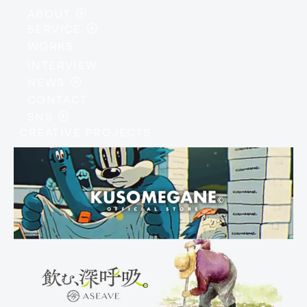
ABOUT
SERVICE
・
PHILOSOPHY
WORKS
・
AI / DEVELOPMENT
・
MEMBER
INTERVIEW
・
DESIGN / BRANDING
・
COMPANY PROFILE
NEWS
・
IP / CREATIVE
CONTACT
・
INFORMATION
SNS
・
EVENTS
CREATIVE PROJECTS
・
INSTAGRAM
・
COLUMN
・
X