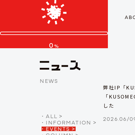
AB
0
%
NEWS
弊社IP「K
「KUSOMEG
した
・
ALL
>
2026.06/0
・
INFORMATION
>
・
EVENTS
>
・
COLUMN
>