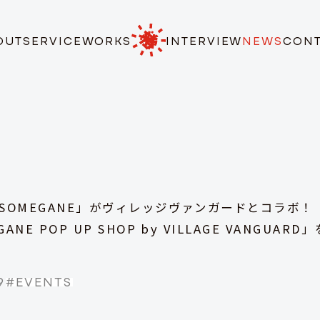
OUT
SERVICE
WORKS
INTERVIEW
NEWS
CON
USOMEGANE」がヴィレッジヴァンガードとコラボ！
ANE POP UP SHOP by VILLAGE VANGUAR
9
#
EVENTS