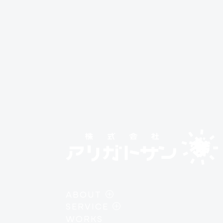
ABOUT
SERVICE
・
PHILOSOPHY
WORKS
・
AI / DEVELOPMENT
・
MEMBER