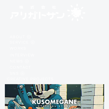
ABOUT
SERVICE
・
PHILOSOPHY
WORKS
・
AI / DEVELOPMENT
・
MEMBER
INTERVIEW
・
DESIGN / BRANDING
・
COMPANY PROFILE
NEWS
・
IP / CREATIVE
CONTACT
・
INFORMATION
SNS
・
EVENTS
CREATIVE PROJECTS
・
INSTAGRAM
・
COLUMN
・
X