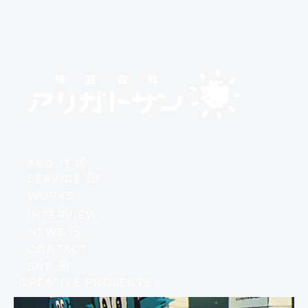
ABOUT
SERVICE
・
PHILOSOPHY
WORKS
・
AI / DEVELOPMENT
・
MEMBER
INTERVIEW
・
DESIGN / BRANDING
・
COMPANY PROFILE
NEWS
・
IP / CREATIVE
CONTACT
・
INFORMATION
SNS
・
EVENTS
CREATIVE PROJECTS
・
INSTAGRAM
・
COLUMN
・
X