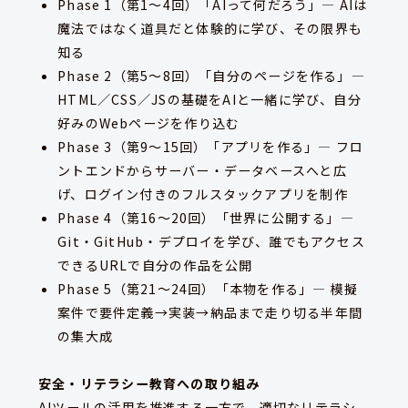
Phase 1（第1〜4回）「AIって何だろう」— AIは
魔法ではなく道具だと体験的に学び、その限界も
知る
Phase 2（第5〜8回）「自分のページを作る」—
HTML／CSS／JSの基礎をAIと一緒に学び、自分
好みのWebページを作り込む
Phase 3（第9〜15回）「アプリを作る」— フロ
ントエンドからサーバー・データベースへと広
げ、ログイン付きのフルスタックアプリを制作
Phase 4（第16〜20回）「世界に公開する」—
Git・GitHub・デプロイを学び、誰でもアクセス
できるURLで自分の作品を公開
Phase 5（第21〜24回）「本物を作る」— 模擬
案件で要件定義→実装→納品まで走り切る半年間
の集大成
安全・リテラシー教育への取り組み
AIツールの活用を推進する一方で、適切なリテラシ