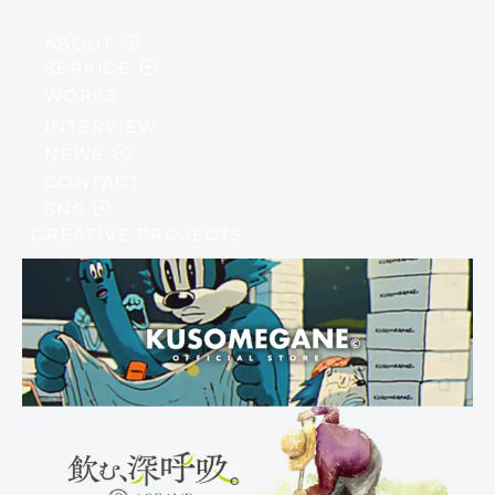
ABOUT
SERVICE
・
PHILOSOPHY
WORKS
・
AI / DEVELOPMENT
・
MEMBER
INTERVIEW
・
DESIGN / BRANDING
・
COMPANY PROFILE
NEWS
・
IP / CREATIVE
CONTACT
・
INFORMATION
SNS
・
EVENTS
CREATIVE PROJECTS
・
INSTAGRAM
・
COLUMN
・
X