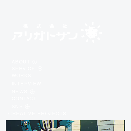
ABOUT
SERVICE
・
PHILOSOPHY
WORKS
・
AI / DEVELOPMENT
・
MEMBER
INTERVIEW
・
DESIGN / BRANDING
・
COMPANY PROFILE
NEWS
・
IP / CREATIVE
CONTACT
・
INFORMATION
SNS
・
EVENTS
CREATIVE PROJECTS
・
INSTAGRAM
・
COLUMN
・
X