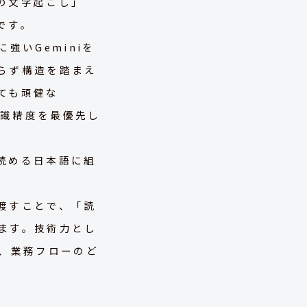
の文字起こし」
です。
強いGeminiを
らず構造を踏まえ
ても頑健な
認識精度を最優先し
読める日本語に組
渡すことで、「読
ます。技術力とし
、業務フローのど