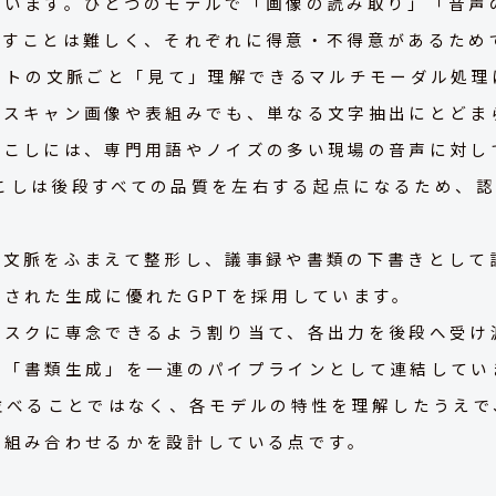
ています。ひとつのモデルで「画像の読み取り」「音声
なすことは難しく、それぞれに得意・不得意があるため
ウトの文脈ごと「見て」理解できるマルチモーダル処理に
いスキャン画像や表組みでも、単なる文字抽出にとどま
起こしには、専門用語やノイズの多い現場の音声に対し
字起こしは後段すべての品質を左右する起点になるため、
を文脈をふまえて整形し、議事録や書類の下書きとして
された生成に優れたGPTを採用しています。
タスクに専念できるよう割り当て、各出力を後段へ受け
」「書類生成」を一連のパイプラインとして連結してい
並べることではなく、各モデルの特性を理解したうえで
で組み合わせるかを設計している点です。