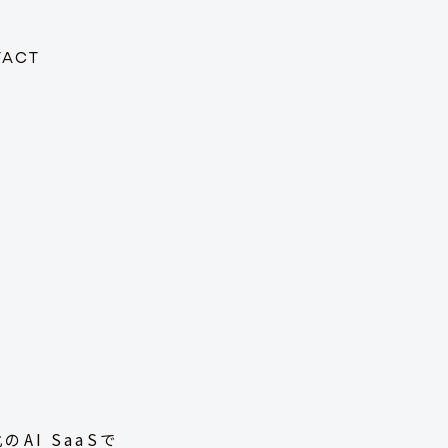
TACT
I SaaSで