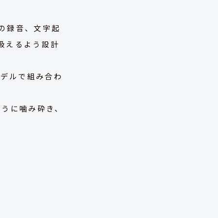
の録音、文字起
扱えるよう設計
モデルで組み合わ
ように噛み砕き、