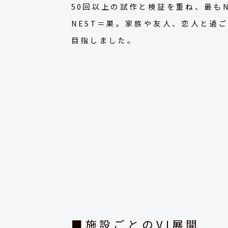
50回以上の試作と検証を重ね、最も
NEST＝巣。家族や友人、恋人と過
目指しました。
■施設ごとのVI展開