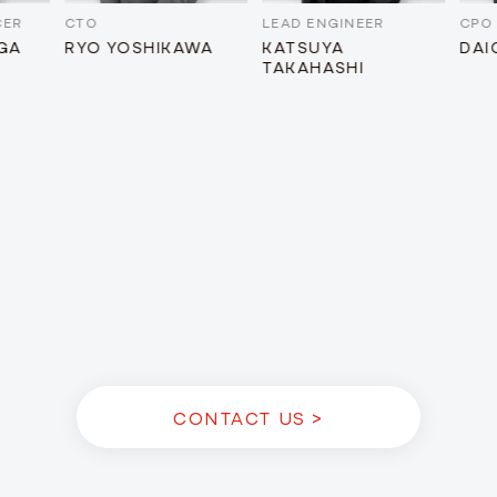
R
CTO
LEAD ENGINEER
CPO / 
A
RYO YOSHIKAWA
KATSUYA
DAICH
TAKAHASHI
CONTACT US >