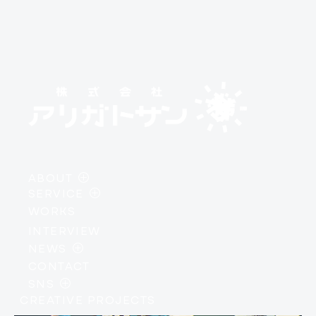
ABOUT
SERVICE
・
PHILOSOPHY
WORKS
・
AI / DEVELOPMENT
・
MEMBER
INTERVIEW
・
DESIGN / BRANDING
・
COMPANY PROFILE
NEWS
・
IP / CREATIVE
CONTACT
・
INFORMATION
SNS
・
EVENTS
CREATIVE PROJECTS
・
INSTAGRAM
・
COLUMN