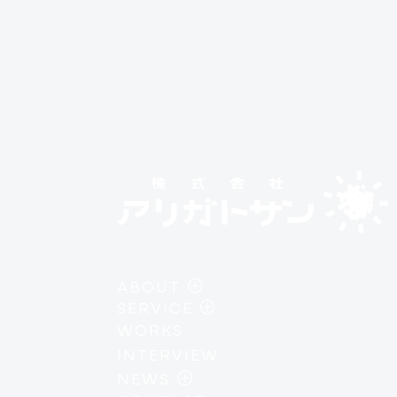
ABOUT
SERVICE
・
PHILOSOPHY
WORKS
・
AI / DEVELOPMENT
・
MEMBER
INTERVIEW
・
DESIGN / BRANDING
・
COMPANY PROFILE
NEWS
・
IP / CREATIVE