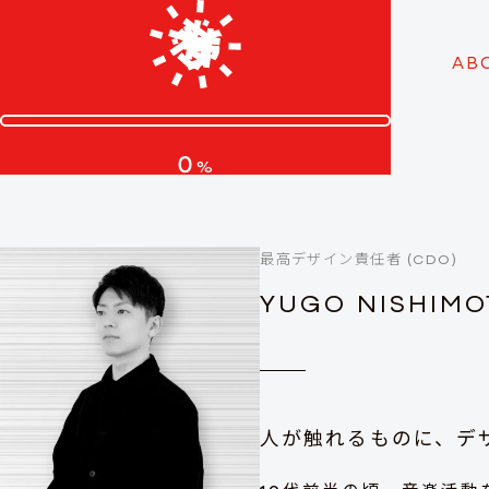
AB
0
%
最高デザイン責任者 (CDO)
YUGO NISHIMO
人が触れるものに、
デ